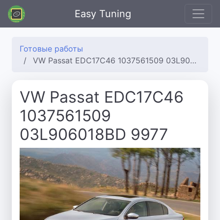
Easy Tuning
Готовые работы
VW Passat EDC17C46 1037561509 03L906018BD 9977
VW Passat EDC17C46
1037561509
03L906018BD 9977