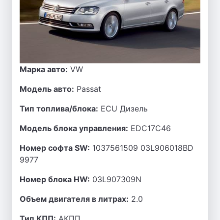
Марка авто:
VW
Модель авто:
Passat
Тип топлива/блока:
ECU Дизель
Модель блока управления:
EDC17C46
Номер софта SW:
1037561509 03L906018BD
9977
Номер блока HW:
03L907309N
Объем двигателя в литрах:
2.0
Тип КПП:
АКПП