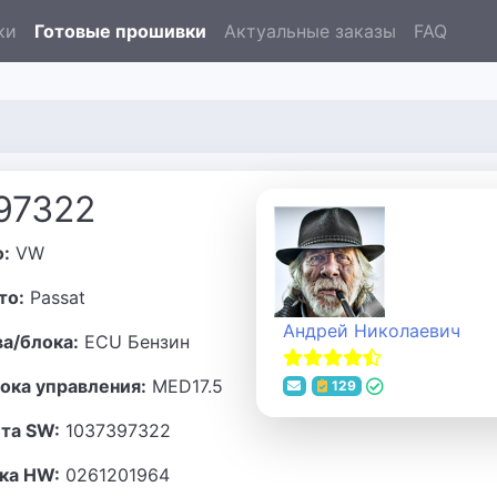
ки
Готовые прошивки
Актуальные заказы
FAQ
97322
о:
VW
то:
Passat
Андрей Николаевич
ва/блока:
ECU Бензин
ока управления:
MED17.5
129
та SW:
1037397322
ка HW:
0261201964