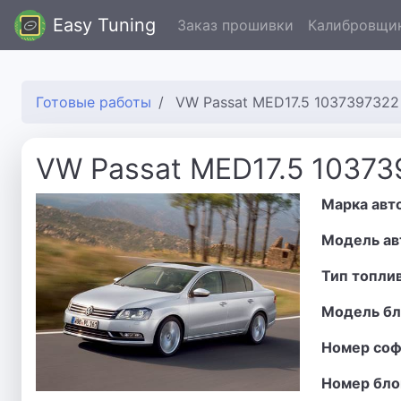
Easy Tuning
Заказ прошивки
Калибровщи
Готовые работы
VW Passat MED17.5 1037397322
VW Passat MED17.5 10373
Марка авт
Модель ав
Тип топли
Модель бл
Номер соф
Номер бло