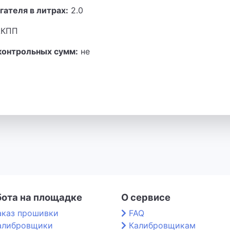
гателя в литрах:
2.0
КПП
контрольных сумм:
не
бота на площадке
О сервисе
аказ прошивки
FAQ
алибровщики
Калибровщикам