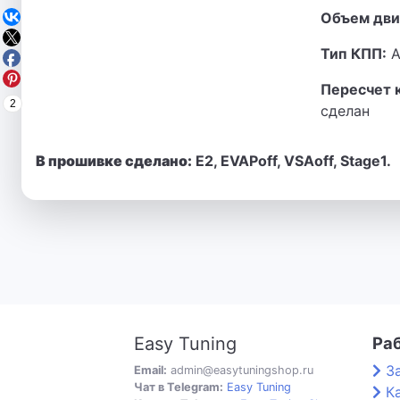
Объем дви
Тип КПП:
А
Пересчет 
2
сделан
В прошивке сделано:
E2, EVAPoff, VSAoff, Stage1.
Easy Tuning
Ра
З
Email:
admin@easytuningshop.ru
Чат в Telegram:
Easy Tuning
К