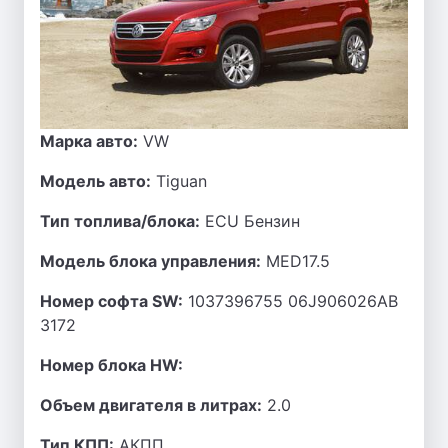
Марка авто:
VW
Модель авто:
Tiguan
Тип топлива/блока:
ECU Бензин
Модель блока управления:
MED17.5
Номер софта SW:
1037396755 06J906026AB
3172
Номер блока HW:
Объем двигателя в литрах:
2.0
Тип КПП:
АКПП