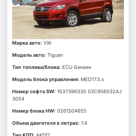
Марка авто:
VW
Модель авто:
Tiguan
Тип топлива/блока:
ECU Бензин
Модель блока управления:
MED17.5.x
Номер софта SW:
1037396330 03C906032AJ
3054
Номер блока HW:
0261S04655
Объем двигателя в литрах:
1.4
Тип КПП:
АКПП